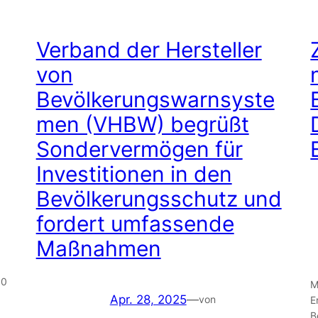
Verband der Hersteller
von
Bevölkerungswarnsyste
men (VHBW) begrüßt
Sondervermögen für
Investitionen in den
Bevölkerungsschutz und
fordert umfassende
Maßnahmen
00
M
Apr. 28, 2025
—
von
E
B