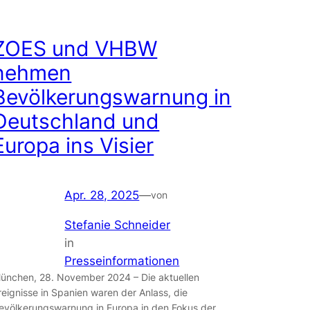
ZOES und VHBW
nehmen
Bevölkerungswarnung in
Deutschland und
Europa ins Visier
Apr. 28, 2025
—
von
Stefanie Schneider
in
Presseinformationen
ünchen, 28. November 2024 – Die aktuellen
reignisse in Spanien waren der Anlass, die
evölkerungswarnung in Europa in den Fokus der