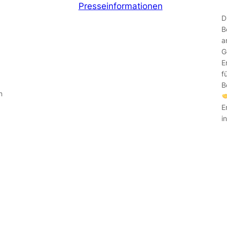
Presseinformationen
D
B
a
G
E
f
B
n
E
i