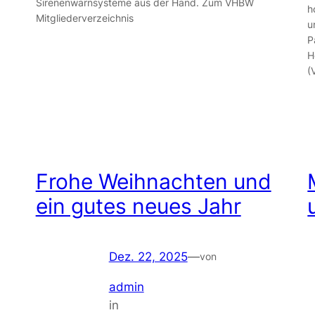
Sirenenwarnsysteme aus der Hand. Zum VHBW
h
Mitgliederverzeichnis
u
P
H
(
Frohe Weihnachten und
ein gutes neues Jahr
Dez. 22, 2025
—
von
admin
in