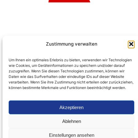
Zustimmung verwalten
←
Vorherige:
Flyer: Der Weg zum
Um Ihnen ein optimales Erlebnis zu bieten, verwenden wir Technologien
kommunalen Sirenensystem
wie Cookies, um Geräteinformationen zu speichern und/oder darauf
zuzugreifen. Wenn Sie diesen Technologien zustimmen, können wir
Daten wie das Surfverhalten oder eindeutige IDs auf dieser Website
verarbeiten. Wenn Sie ihre Zustimmung nicht erteilen oder zurückziehen,
können bestimmte Merkmale und Funktionen beeinträchtigt werden.
Akzeptieren
Startseite
Compliance
Datenschutzerklärung
Cookie-Richtlinie (EU)
Ablehnen
Impressum
Kontakt
Einstellungen ansehen