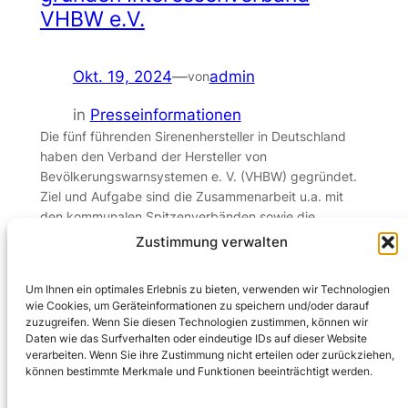
VHBW e.V.
Okt. 19, 2024
—
admin
von
in
Presseinformationen
Die fünf führenden Sirenenhersteller in Deutschland
haben den Verband der Hersteller von
Bevölkerungswarnsystemen e. V. (VHBW) gegründet.
Ziel und Aufgabe sind die Zusammenarbeit u.a. mit
den kommunalen Spitzenverbänden sowie die
Mitarbeit in Normierungsgremien. Darüber hinaus dient
Zustimmung verwalten
der VHBW als zentraler Ansprechpartner für die Politik,
die gefordert ist, die passenden Rahmenbedingungen
Um Ihnen ein optimales Erlebnis zu bieten, verwenden wir Technologien
für den konsequenten Sirenen-Netzausbau zu…
wie Cookies, um Geräteinformationen zu speichern und/oder darauf
zuzugreifen. Wenn Sie diesen Technologien zustimmen, können wir
Daten wie das Surfverhalten oder eindeutige IDs auf dieser Website
verarbeiten. Wenn Sie ihre Zustimmung nicht erteilen oder zurückziehen,
können bestimmte Merkmale und Funktionen beeinträchtigt werden.