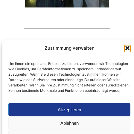
←
Vorherige:
Der
Nächste:
Frohe
Zustimmung verwalten
Bund unterstützt
Weihnachten
den Sirenenausbau
und ein gutes
Um Ihnen ein optimales Erlebnis zu bieten, verwenden wir Technologien
in Deutschland
neues Jahr
→
wie Cookies, um Geräteinformationen zu speichern und/oder darauf
zuzugreifen. Wenn Sie diesen Technologien zustimmen, können wir
Daten wie das Surfverhalten oder eindeutige IDs auf dieser Website
verarbeiten. Wenn Sie ihre Zustimmung nicht erteilen oder zurückziehen,
können bestimmte Merkmale und Funktionen beeinträchtigt werden.
Akzeptieren
Startseite
Compliance
Datenschutzerklärung
Cookie-Richtlinie (EU)
Ablehnen
Impressum
Kontakt