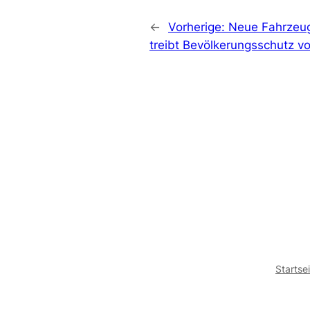
←
Vorherige:
Neue Fahrzeug
treibt Bevölkerungsschutz v
Startse