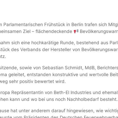
m Parlamentarischen Frühstück in Berlin trafen sich Mit
meinsamen Ziel – flächendeckende
Bevölkerungswarn
nahm sich eine hochkarätige Runde, bestehend aus Parl
tück des Verbands der Hersteller von Bevölkerungswar
tz.
zende, sowie von Sebastian Schmidt, MdB, Berichters
ma geleitet, entstanden konstruktive und wertvolle Bei
eg sehr positiv bewertet wird.
uropa Repräsentantin von Beth-El Industries und ehemal
ehen kann und wo bei uns noch Nachholbedarf besteht.
se hat unter anderem darauf hingewiesen, wie wichtig 
 wurde vom Präsidenten des Deutschen Feuerwehrverban