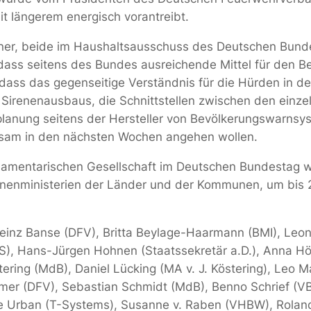
t längerem energisch vorantreibt.
ner, beide im Haushaltsausschuss des Deutschen Bunde
 dass seitens des Bundes ausreichende Mittel für den B
dass das gegenseitige Verständnis für die Hürden in d
irenenausbaus, die Schnittstellen zwischen den einze
splanung seitens der Hersteller von Bevölkerungswarns
nsam in den nächsten Wochen angehen wollen.
rlamentarischen Gesellschaft im Deutschen Bundestag 
 Innenministerien der Länder und der Kommunen, um bis
inz Banse (DFV), Britta Beylage-Haarmann (BMI), Leon 
S), Hans-Jürgen Hohnen (Staatssekretär a.D.), Anna H
ing (MdB), Daniel Lücking (MA v. J. Köstering), Leo Ma
ömer (DFV), Sebastian Schmidt (MdB), Benno Schrief (VB
e Urban (T-Systems), Susanne v. Raben (VHBW), Roland