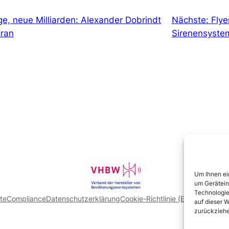
e, neue Milliarden: Alexander Dobrindt
Nächste:
Fly
oran
Sirenensyste
Um Ihnen ei
um Gerätein
Technologie
ite
Compliance
Datenschutzerklärung
Cookie-Richtlinie (EU)
Impressum
auf dieser W
zurückziehe