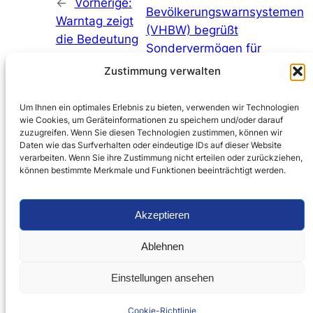
←
Vorherige:
Bevölkerungswarnsystemen
Warntag zeigt
(VHBW) begrüßt
die Bedeutung
Sondervermögen für
der Sirene als
Investitionen in den
Zustimmung verwalten
unverzichtbares
Bevölkerungsschutz und
Warnmittel
fordert umfassende
Um Ihnen ein optimales Erlebnis zu bieten, verwenden wir Technologien
Maßnahmen
→
wie Cookies, um Geräteinformationen zu speichern und/oder darauf
zuzugreifen. Wenn Sie diesen Technologien zustimmen, können wir
Daten wie das Surfverhalten oder eindeutige IDs auf dieser Website
verarbeiten. Wenn Sie ihre Zustimmung nicht erteilen oder zurückziehen,
können bestimmte Merkmale und Funktionen beeinträchtigt werden.
Akzeptieren
Startseite
Compliance
Datenschutzerklärung
Cookie-Richtlinie (EU)
Ablehnen
Impressum
Kontakt
Einstellungen ansehen
Cookie-Richtlinie